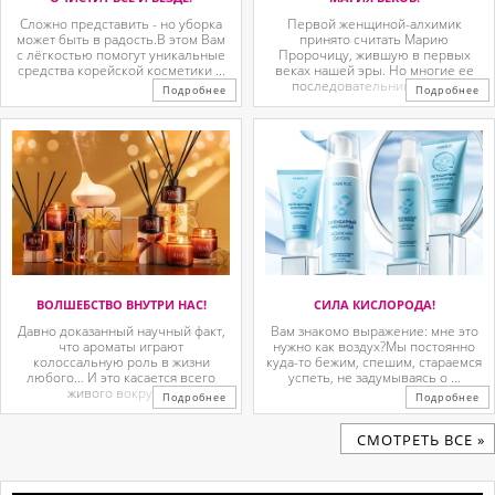
Сложно представить - но уборка
Первой женщиной-алхимик
может быть в радость.В этом Вам
принято считать Марию
с лёгкостью помогут уникальные
Пророчицу, жившую в первых
средства корейской косметики ...
веках нашей эры. Но многие ее
последовательницы так ...
Подробнее
Подробнее
ВОЛШЕБСТВО ВНУТРИ НАС!
СИЛА КИСЛОРОДА!
Давно доказанный научный факт,
Вам знакомо выражение: мне это
что ароматы играют
нужно как воздух?Мы постоянно
колоссальную роль в жизни
куда-то бежим, спешим, стараемся
любого… И это касается всего
успеть, не задумываясь о ...
живого вокруг. ...
Подробнее
Подробнее
CМОТРЕТЬ ВСЕ »