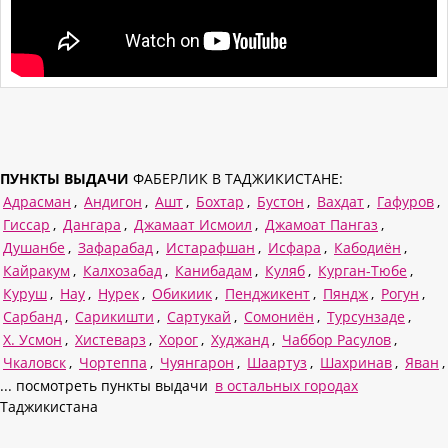
ПУНКТЫ ВЫДАЧИ
ФАБЕРЛИК В ТАДЖИКИСТАНЕ:
Адрасман
,
Андигон
,
Ашт
,
Бохтар
,
Бустон
,
Вахдат
,
Гафуров
,
Гиссар
,
Дангара
,
Джамаат Исмоил
,
Джамоат Пангаз
,
Душанбе
,
Зафарабад
,
Истарафшан
,
Исфара
,
Кабодиён
,
Кайракум
,
Калхозабад
,
Канибадам
,
Куляб
,
Курган-Тюбе
,
Куруш
,
Нау
,
Нурек
,
Обикиик
,
Пенджикент
,
Пяндж
,
Рогун
,
Сарбанд
,
Сарикишти
,
Сартукай
,
Сомониён
,
Турсунзаде
,
Х. Усмон
,
Хистеварз
,
Хорог
,
Худжанд
,
Чаббор Расулов
,
Чкаловск
,
Чортеппа
,
Чуянгарон
,
Шаартуз
,
Шахринав
,
Яван
,
... посмотреть пункты выдачи
в остальных городах
Таджикистана