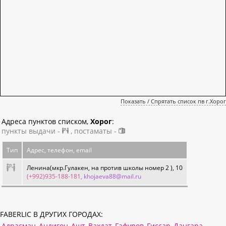
Показать / Спрятать список пв г.Хорог
Адреса пунктов списком,
Хорог
:
пункты выдачи -
, постаматы -
Тип
Адрес, телефон, email
Ленина(мкр.Гулакен, на против школы номер 2 ), 10
(+992)935-188-181
, khojaeva88@mail.ru
FABERLIC В ДРУГИХ ГОРОДАХ:
Адрасман
Андигон
Ашт
Вахдат
Гафуров
Гиссар
Дангара