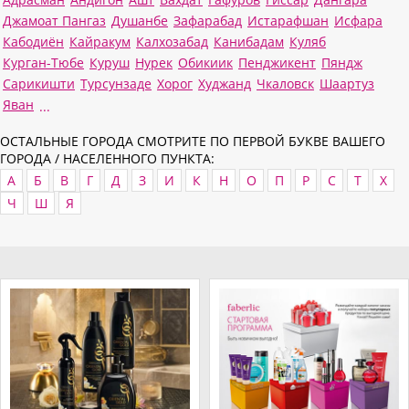
Джамоат Пангаз
Душанбе
Зафарабад
Истарафшан
Исфара
Кабодиён
Кайракум
Калхозабад
Канибадам
Куляб
Курган-Тюбе
Куруш
Нурек
Обикиик
Пенджикент
Пяндж
Сарикишти
Турсунзаде
Хорог
Худжанд
Чкаловск
Шаартуз
Яван
...
ОСТАЛЬНЫЕ ГОРОДА СМОТРИТЕ ПО ПЕРВОЙ БУКВЕ ВАШЕГО
ГОРОДА / НАСЕЛЕННОГО ПУНКТА:
А
Б
В
Г
Д
З
И
К
Н
О
П
Р
С
Т
Х
Ч
Ш
Я