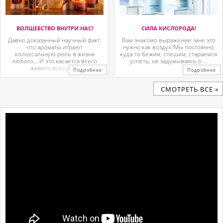
ВОЛШЕБСТВО ВНУТРИ НАС!
СИЛА КИСЛОРОДА!
Давно доказанный научный факт,
Вам знакомо выражение: мне это
что ароматы играют
нужно как воздух?Мы постоянно
колоссальную роль в жизни
куда-то бежим, спешим, стараемся
любого… И это касается всего
успеть, не задумываясь о ...
живого вокруг. ...
Подробнее
Подробнее
CМОТРЕТЬ ВСЕ »