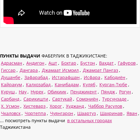
ПУНКТЫ ВЫДАЧИ
ФАБЕРЛИК В ТАДЖИКИСТАНЕ:
Адрасман
,
Андигон
,
Ашт
,
Бохтар
,
Бустон
,
Вахдат
,
Гафуров
,
Гиссар
,
Дангара
,
Джамаат Исмоил
,
Джамоат Пангаз
,
Душанбе
,
Зафарабад
,
Истарафшан
,
Исфара
,
Кабодиён
,
Кайракум
,
Калхозабад
,
Канибадам
,
Куляб
,
Курган-Тюбе
,
Куруш
,
Нау
,
Нурек
,
Обикиик
,
Пенджикент
,
Пяндж
,
Рогун
,
Сарбанд
,
Сарикишти
,
Сартукай
,
Сомониён
,
Турсунзаде
,
Х. Усмон
,
Хистеварз
,
Хорог
,
Худжанд
,
Чаббор Расулов
,
Чкаловск
,
Чортеппа
,
Чуянгарон
,
Шаартуз
,
Шахринав
,
Яван
,
... посмотреть пункты выдачи
в остальных городах
Таджикистана