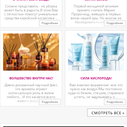
Сложно представить - но уборка
Первой женщиной-алхимик
может быть в радость.В этом Вам
принято считать Марию
с лёгкостью помогут уникальные
Пророчицу, жившую в первых
средства корейской косметики ...
веках нашей эры. Но многие ее
последовательницы так ...
Подробнее
Подробнее
ВОЛШЕБСТВО ВНУТРИ НАС!
СИЛА КИСЛОРОДА!
Давно доказанный научный факт,
Вам знакомо выражение: мне это
что ароматы играют
нужно как воздух?Мы постоянно
колоссальную роль в жизни
куда-то бежим, спешим, стараемся
любого… И это касается всего
успеть, не задумываясь о ...
живого вокруг. ...
Подробнее
Подробнее
CМОТРЕТЬ ВСЕ »