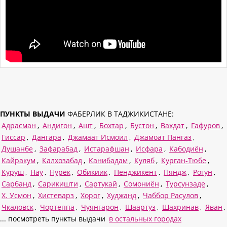
ПУНКТЫ ВЫДАЧИ
ФАБЕРЛИК В ТАДЖИКИСТАНЕ:
Адрасман
,
Андигон
,
Ашт
,
Бохтар
,
Бустон
,
Вахдат
,
Гафуров
,
Гиссар
,
Дангара
,
Джамаат Исмоил
,
Джамоат Пангаз
,
Душанбе
,
Зафарабад
,
Истарафшан
,
Исфара
,
Кабодиён
,
Кайракум
,
Калхозабад
,
Канибадам
,
Куляб
,
Курган-Тюбе
,
Куруш
,
Нау
,
Нурек
,
Обикиик
,
Пенджикент
,
Пяндж
,
Рогун
,
Сарбанд
,
Сарикишти
,
Сартукай
,
Сомониён
,
Турсунзаде
,
Х. Усмон
,
Хистеварз
,
Хорог
,
Худжанд
,
Чаббор Расулов
,
Чкаловск
,
Чортеппа
,
Чуянгарон
,
Шаартуз
,
Шахринав
,
Яван
,
... посмотреть пункты выдачи
в остальных городах