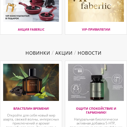
АКЦИЯ FABERLIC
VIP-ПРИВИЛЕГИИ
/
/
НОВИНКИ
АКЦИИ
НОВОСТИ
ВЛАСТЕЛИН ВРЕМЕНИ!
ОЩУТИ СПОКОЙСТВИЕ И
ГАРМОНИЮ!
Откройте для себя новый мир
азарта, свежей волны, интересных
Натуральная биологически
приключений и аромат
активная добавка 5-HTP,