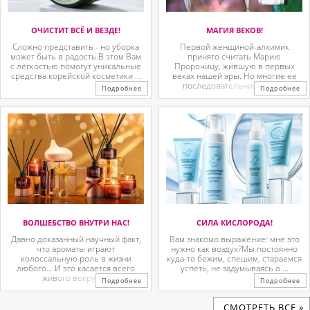
ОЧИСТИТ ВСЁ И ВЕЗДЕ!
МАГИЯ ВЕКОВ!
Сложно представить - но уборка
Первой женщиной-алхимик
может быть в радость.В этом Вам
принято считать Марию
с лёгкостью помогут уникальные
Пророчицу, жившую в первых
средства корейской косметики ...
веках нашей эры. Но многие ее
последовательницы так ...
Подробнее
Подробнее
ВОЛШЕБСТВО ВНУТРИ НАС!
СИЛА КИСЛОРОДА!
Давно доказанный научный факт,
Вам знакомо выражение: мне это
что ароматы играют
нужно как воздух?Мы постоянно
колоссальную роль в жизни
куда-то бежим, спешим, стараемся
любого… И это касается всего
успеть, не задумываясь о ...
живого вокруг. ...
Подробнее
Подробнее
CМОТРЕТЬ ВСЕ »