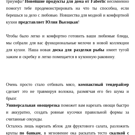
триумфа?
Новейшие продукты для дома от Faberlic
несомненно
помогут тебе продемонстрировать на что ты способна, если
берешься за дело с любовью. Новшества для модной и комфортной
кухни
представляет Юлия Высоцкая
!
Чтобы было легко и комфортно готовить ваши любимые блюда,
мы собрали для вас функциональные мелочи в новой коллекции
для кухни. Наша новая
доска для разделки рыбы
имеет тугой
зажим и скребку и легко помещается в кухонную раковину.
Очень просто стало отбивать мясо,
компактный тендерайзер
сделает это не травмируя волокна, размягчая его без шума и
брызг.
Универсальная овощерезка
поможет вам нарезать овощи быстро
и аккуратно, создать ровные кусочки правильной формы за
считанные секунды.
Осталось лишь нарезать яблок для фруктового салата, разложить
крупы
по банкам
, в мгновение ока раскатать тесто
скалкой с