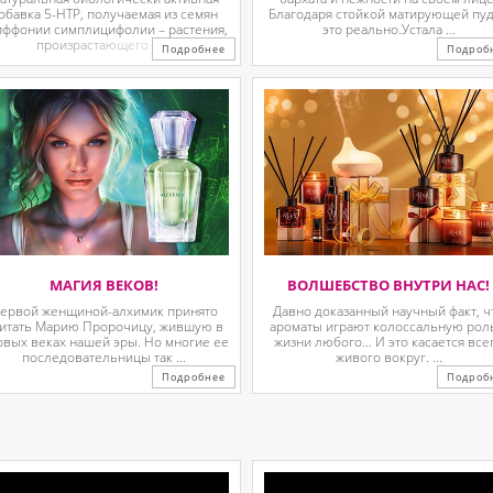
обавка 5-HTP, получаемая из семян
Благодаря стойкой матирующей пу
иффонии симплицифолии – растения,
это реально.Устала ...
произрастающего в ...
Подробнее
Подроб
МАГИЯ ВЕКОВ!
ВОЛШЕБСТВО ВНУТРИ НАС!
ервой женщиной-алхимик принято
Давно доказанный научный факт, ч
итать Марию Пророчицу, жившую в
ароматы играют колоссальную рол
рвых веках нашей эры. Но многие ее
жизни любого… И это касается все
последовательницы так ...
живого вокруг. ...
Подробнее
Подроб