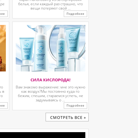
дре
белья, если каждый раз страшно, что
вещи потеряют свой ...
нее
Подробнее
СИЛА КИСЛОРОДА!
то
Вам знакомо выражение: мне это нужно
ь в
как воздух?Мы постоянно куда-то
го
бежим, спешим, стараемся успеть, не
задумываясь о ...
нее
Подробнее
CМОТРЕТЬ ВСЕ »