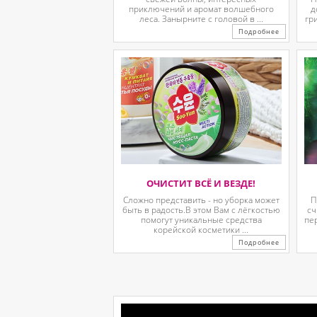
приключений и аромат волшебного
д
леса. Занырните с головой в ...
гр
Подробнее
ОЧИСТИТ ВСЁ И ВЕЗДЕ!
Сложно представить - но уборка может
П
быть в радость.В этом Вам с лёгкостью
сч
помогут уникальные средства
пе
корейской косметики ...
Подробнее