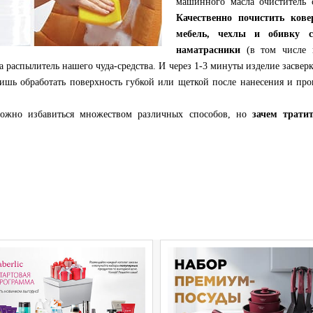
машинного масла очиститель с
Качественно почистить ков
мебель, чехлы и обивку с
наматрасники
(в том числе и
а распылитель нашего чуда-средства. И через 1-3 минуты изделие засве
лишь обработать поверхность губкой или щеткой после нанесения и пр
можно избавиться множеством различных способов, но
зачем трати