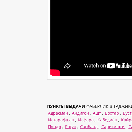
ПУНКТЫ ВЫДАЧИ
ФАБЕРЛИК В ТАДЖИК
Адрасман
,
Андигон
,
Ашт
,
Бохтар
,
Бус
Истарафшан
,
Исфара
,
Кабодиён
,
Кайр
Пяндж
,
Рогун
,
Сарбанд
,
Сарикишти
,
С