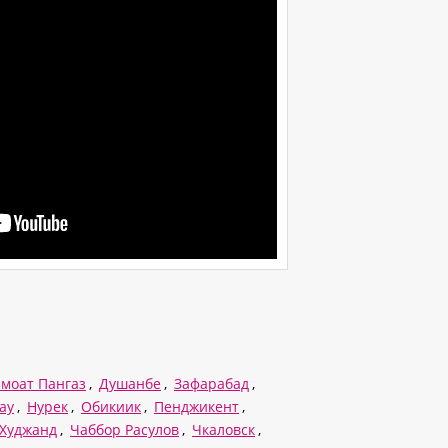
моат Пангаз
,
Душанбе
,
Зафарабад
,
ау
,
Нурек
,
Обикиик
,
Пенджикент
,
Худжанд
,
Чаббор Расулов
,
Чкаловск
,