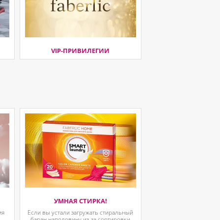
VIP-ПРИВИЛЕГИИ
УМНАЯ СТИРКА!
ия
Если вы устали загружать стиральный
.
баран наполовину из-за сортировки