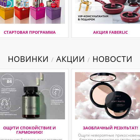
СТАРТОВАЯ ПРОГРАММА
АКЦИЯ FABERLIC
НОВИНКИ
АКЦИИ
НОВОСТИ
/
/
ОЩУТИ СПОКОЙСТВИЕ И
ЗАОБЛАЧНЫЙ РЕЗУЛЬТАТ!
ГАРМОНИЮ!
Ощути невероятные прикосновен
атуральная биологически активная
бархата и нежности на своём лице