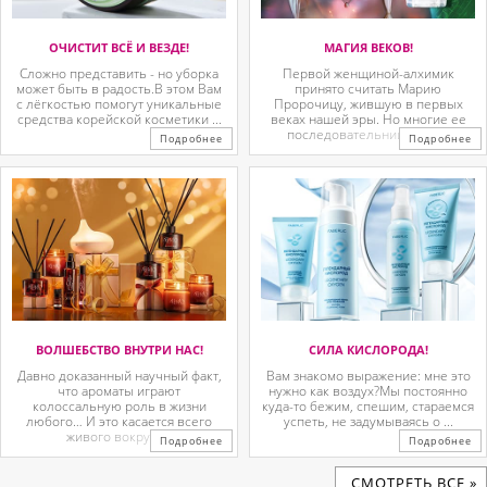
ОЧИСТИТ ВСЁ И ВЕЗДЕ!
МАГИЯ ВЕКОВ!
Сложно представить - но уборка
Первой женщиной-алхимик
может быть в радость.В этом Вам
принято считать Марию
с лёгкостью помогут уникальные
Пророчицу, жившую в первых
средства корейской косметики ...
веках нашей эры. Но многие ее
последовательницы так ...
Подробнее
Подробнее
ВОЛШЕБСТВО ВНУТРИ НАС!
СИЛА КИСЛОРОДА!
Давно доказанный научный факт,
Вам знакомо выражение: мне это
что ароматы играют
нужно как воздух?Мы постоянно
колоссальную роль в жизни
куда-то бежим, спешим, стараемся
любого… И это касается всего
успеть, не задумываясь о ...
живого вокруг. ...
Подробнее
Подробнее
CМОТРЕТЬ ВСЕ »