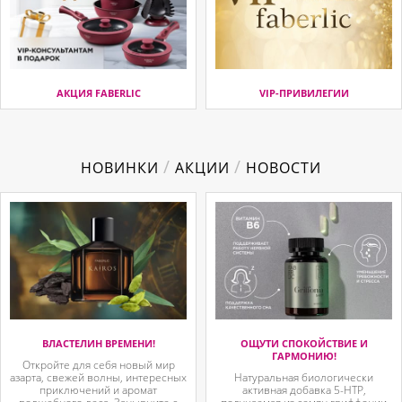
АКЦИЯ FABERLIC
VIP-ПРИВИЛЕГИИ
/
/
НОВИНКИ
АКЦИИ
НОВОСТИ
ВЛАСТЕЛИН ВРЕМЕНИ!
ОЩУТИ СПОКОЙСТВИЕ И
ГАРМОНИЮ!
Откройте для себя новый мир
азарта, свежей волны, интересных
Натуральная биологически
приключений и аромат
активная добавка 5-HTP,