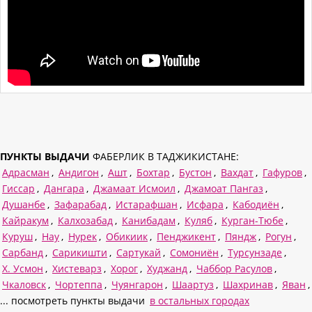
ПУНКТЫ ВЫДАЧИ
ФАБЕРЛИК В ТАДЖИКИСТАНЕ:
Адрасман
,
Андигон
,
Ашт
,
Бохтар
,
Бустон
,
Вахдат
,
Гафуров
,
Гиссар
,
Дангара
,
Джамаат Исмоил
,
Джамоат Пангаз
,
Душанбе
,
Зафарабад
,
Истарафшан
,
Исфара
,
Кабодиён
,
Кайракум
,
Калхозабад
,
Канибадам
,
Куляб
,
Курган-Тюбе
,
Куруш
,
Нау
,
Нурек
,
Обикиик
,
Пенджикент
,
Пяндж
,
Рогун
,
Сарбанд
,
Сарикишти
,
Сартукай
,
Сомониён
,
Турсунзаде
,
Х. Усмон
,
Хистеварз
,
Хорог
,
Худжанд
,
Чаббор Расулов
,
Чкаловск
,
Чортеппа
,
Чуянгарон
,
Шаартуз
,
Шахринав
,
Яван
,
... посмотреть пункты выдачи
в остальных городах