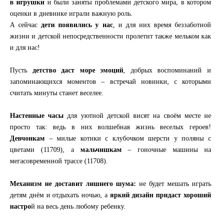
в игрушки
и были заняты проблемами детского мира, в котором
оценки в дневнике играли важную роль.
А сейчас
дети появились у нас
, и для них время беззаботной
жизни и детской непосредственности пролетит также мельком как
и для нас!
Пусть
детство даст море эмоций
, добрых воспоминаний и
запоминающихся моментов – встречай новинки, с которыми
считать минуты станет веселее.
Настенные часы
для уютной детской висят на своём месте не
просто так: ведь в них волшебная жизнь веселых героев!
Девчонкам
– милые котики с клубочком шерсти у поляны с
цветами (11709), а
мальчишкам
– гоночные машины на
мегасовременной трассе (11708).
Механизм не доставит лишнего шума:
не будет мешать играть
детям днём и отдыхать ночью, а
яркий дизайн придаст хороший
настро
й на весь день любому ребенку.