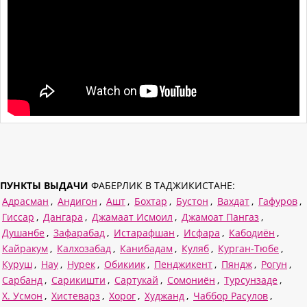
ПУНКТЫ ВЫДАЧИ
ФАБЕРЛИК В ТАДЖИКИСТАНЕ:
Адрасман
,
Андигон
,
Ашт
,
Бохтар
,
Бустон
,
Вахдат
,
Гафуров
,
Гиссар
,
Дангара
,
Джамаат Исмоил
,
Джамоат Пангаз
,
Душанбе
,
Зафарабад
,
Истарафшан
,
Исфара
,
Кабодиён
,
Кайракум
,
Калхозабад
,
Канибадам
,
Куляб
,
Курган-Тюбе
,
Куруш
,
Нау
,
Нурек
,
Обикиик
,
Пенджикент
,
Пяндж
,
Рогун
,
Сарбанд
,
Сарикишти
,
Сартукай
,
Сомониён
,
Турсунзаде
,
Х. Усмон
,
Хистеварз
,
Хорог
,
Худжанд
,
Чаббор Расулов
,