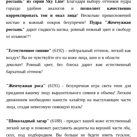
россыпь" из серии Sky Line
! Благодаря выбору оттенков пудра
гораздо удобнее аналогов и
позволяет качественно
корректировать тон и овал лица
! Несколько прикосновений
кистью и кожный покров безупречен!
Пудра "Жемчужная
россыпь"
дарит гладкость шелка, ровный нежный цвет и свободу
от изъянов!!!
"Естественное сияние"
(6192) - нейтральный оттенок, легкий как
воздух! Вы не чувствуйте его на коже лица, шеи и в области
декольте! Ровный цвет, без блеска дарит вам естественный
бархатный оттенок!
"Жемчужная роса"
(6191) - безупречная игра света тени для
придания вашему лицу выразительного сияния и объема! Легким
движением необходимо нанести халайтер на выступающие части
лица, создав невесомую сияющую вуаль!
"Шоколадный загар"
(6188) - придаст вашей коже естественный
легкий загар и поможет расставить акценты на верхней части лба,
скул, под подбородком. Вы больше не будете иметь тусклое,