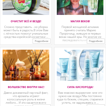
ОЧИСТИТ ВСЁ И ВЕЗДЕ!
МАГИЯ ВЕКОВ!
Сложно представить - но уборка
Первой женщиной-алхимик
может быть в радость.В этом Вам
принято считать Марию
с лёгкостью помогут уникальные
Пророчицу, жившую в первых
средства корейской косметики ...
веках нашей эры. Но многие ее
последовательницы так ...
Подробнее
Подробнее
ВОЛШЕБСТВО ВНУТРИ НАС!
СИЛА КИСЛОРОДА!
Давно доказанный научный факт,
Вам знакомо выражение: мне это
что ароматы играют
нужно как воздух?Мы постоянно
колоссальную роль в жизни
куда-то бежим, спешим, стараемся
любого… И это касается всего
успеть, не задумываясь о ...
живого вокруг. ...