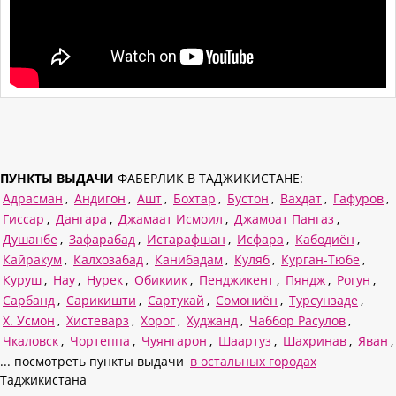
ПУНКТЫ ВЫДАЧИ
ФАБЕРЛИК В ТАДЖИКИСТАНЕ:
Адрасман
,
Андигон
,
Ашт
,
Бохтар
,
Бустон
,
Вахдат
,
Гафуров
,
Гиссар
,
Дангара
,
Джамаат Исмоил
,
Джамоат Пангаз
,
Душанбе
,
Зафарабад
,
Истарафшан
,
Исфара
,
Кабодиён
,
Кайракум
,
Калхозабад
,
Канибадам
,
Куляб
,
Курган-Тюбе
,
Куруш
,
Нау
,
Нурек
,
Обикиик
,
Пенджикент
,
Пяндж
,
Рогун
,
Сарбанд
,
Сарикишти
,
Сартукай
,
Сомониён
,
Турсунзаде
,
Х. Усмон
,
Хистеварз
,
Хорог
,
Худжанд
,
Чаббор Расулов
,
Чкаловск
,
Чортеппа
,
Чуянгарон
,
Шаартуз
,
Шахринав
,
Яван
,
... посмотреть пункты выдачи
в остальных городах
Таджикистана