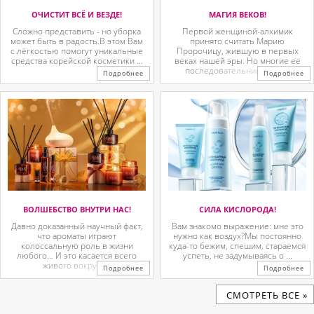
ОЧИСТИТ ВСЁ И ВЕЗДЕ!
МАГИЯ ВЕКОВ!
Сложно представить - но уборка
Первой женщиной-алхимик
может быть в радость.В этом Вам
принято считать Марию
с лёгкостью помогут уникальные
Пророчицу, жившую в первых
средства корейской косметики ...
веках нашей эры. Но многие ее
последовательницы так ...
Подробнее
Подробнее
ВОЛШЕБСТВО ВНУТРИ НАС!
СИЛА КИСЛОРОДА!
Давно доказанный научный факт,
Вам знакомо выражение: мне это
что ароматы играют
нужно как воздух?Мы постоянно
колоссальную роль в жизни
куда-то бежим, спешим, стараемся
любого… И это касается всего
успеть, не задумываясь о ...
живого вокруг. ...
Подробнее
Подробнее
CМОТРЕТЬ ВСЕ »