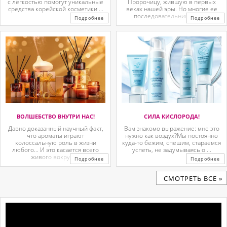
с лёгкостью помогут уникальные
Пророчицу, жившую в первых
средства корейской косметики ...
веках нашей эры. Но многие ее
последовательницы так ...
Подробнее
Подробнее
ВОЛШЕБСТВО ВНУТРИ НАС!
СИЛА КИСЛОРОДА!
Давно доказанный научный факт,
Вам знакомо выражение: мне это
что ароматы играют
нужно как воздух?Мы постоянно
колоссальную роль в жизни
куда-то бежим, спешим, стараемся
любого… И это касается всего
успеть, не задумываясь о ...
живого вокруг. ...
Подробнее
Подробнее
CМОТРЕТЬ ВСЕ »