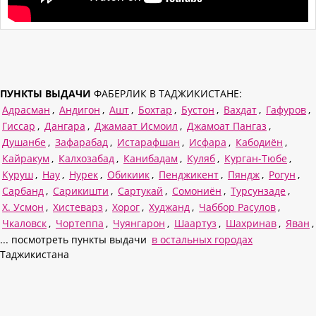
ПУНКТЫ ВЫДАЧИ
ФАБЕРЛИК В ТАДЖИКИСТАНЕ:
Адрасман
,
Андигон
,
Ашт
,
Бохтар
,
Бустон
,
Вахдат
,
Гафуров
,
Гиссар
,
Дангара
,
Джамаат Исмоил
,
Джамоат Пангаз
,
Душанбе
,
Зафарабад
,
Истарафшан
,
Исфара
,
Кабодиён
,
Кайракум
,
Калхозабад
,
Канибадам
,
Куляб
,
Курган-Тюбе
,
Куруш
,
Нау
,
Нурек
,
Обикиик
,
Пенджикент
,
Пяндж
,
Рогун
,
Сарбанд
,
Сарикишти
,
Сартукай
,
Сомониён
,
Турсунзаде
,
Х. Усмон
,
Хистеварз
,
Хорог
,
Худжанд
,
Чаббор Расулов
,
Чкаловск
,
Чортеппа
,
Чуянгарон
,
Шаартуз
,
Шахринав
,
Яван
,
... посмотреть пункты выдачи
в остальных городах
Таджикистана