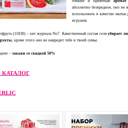
тонкий и приятный
аромат
абсолютно безвредное, оно не 
использовать в качестве мытья
игрушек.
пфрута (11830) – хит журнала No7. Качественный состав геля
убирает л
фрукты
, кроме этого оно не навредит тебе и твоей семье.
 цене –
закажи со скидкой 50%
ий КАТАЛОГ
ERLIC