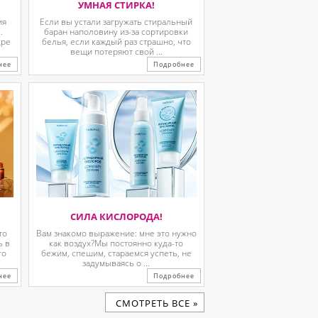
УМНАЯ СТИРКА!
ия
Если вы устали загружать стиральный
.
баран наполовину из-за сортировки
дре
белья, если каждый раз страшно, что
вещи потеряют свой ...
нее
Подробнее
СИЛА КИСЛОРОДА!
то
Вам знакомо выражение: мне это нужно
ь в
как воздух?Мы постоянно куда-то
го
бежим, спешим, стараемся успеть, не
задумываясь о ...
нее
Подробнее
CМОТРЕТЬ ВСЕ »