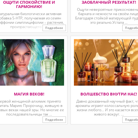
ОЩУТИ СПОКОЙСТВИЕ И
ЗАОБЛАЧНЫЙ РЕЗУЛЬТАТ!
ГАРМОНИЮ!
Ощути невероятные прикосновен
атуральная биологически активная
бархата и нежности на своём лице
обавка 5-HTP, получаемая из семян
Благодаря стойкой матирующей пу
иффонии симплицифолии – растения,
это реально.Устала ...
произрастающего в ...
Подробнее
Подроб
МАГИЯ ВЕКОВ!
ВОЛШЕБСТВО ВНУТРИ НАС!
ервой женщиной-алхимик принято
Давно доказанный научный факт, ч
итать Марию Пророчицу, жившую в
ароматы играют колоссальную рол
рвых веках нашей эры. Но многие ее
жизни любого… И это касается все
последовательницы так ...
живого вокруг. ...
Подробнее
Подроб