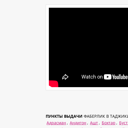
ПУНКТЫ ВЫДАЧИ
ФАБЕРЛИК В ТАДЖИК
Адрасман
,
Андигон
,
Ашт
,
Бохтар
,
Бус