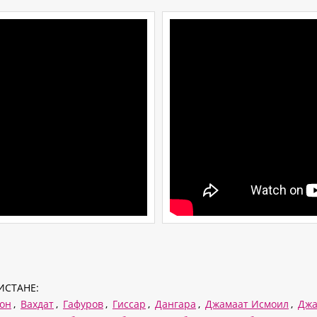
ИСТАНЕ:
тон
,
Вахдат
,
Гафуров
,
Гиссар
,
Дангара
,
Джамаат Исмоил
,
Джа