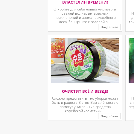
ВЛАСТЕЛИН ВРЕМЕНИ!
Откройте для себя новый мир азарта,
свежей волны, интересных
Н
приключений и аромат волшебного
д
леса. Занырните с головой в ...
гр
Подробнее
ОЧИСТИТ ВСЁ И ВЕЗДЕ!
Сложно представить - но уборка может
П
быть в радость.В этом Вам с лёгкостью
сч
помогут уникальные средства
пе
корейской косметики ...
Подробнее