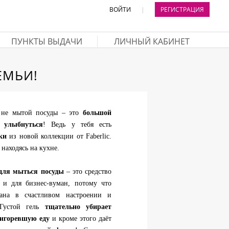
ВОЙТИ
|
РЕГИСТРАЦИЯ
ПУНКТЫ ВЫДАЧИ
ЛИЧНЫЙ КАБИНЕТ
ЕМЬИ!
 не мытой посуды – это
большой
 улыбнуться
! Ведь у тебя есть
ки
из новой коллекции от Faberlic.
находясь на кухне.
 для мыться посуды
– это средство
о и для бизнес-вуман, потому что
ана в счастливом настроении и
 Густой гель
тщательно убирает
ригоревшую еду
и кроме этого даёт