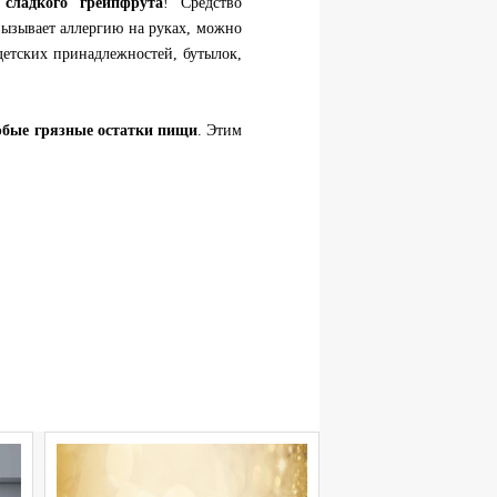
 сладкого грейпфрута
! Средство
вызывает аллергию на руках, можно
 детских принадлежностей, бутылок,
юбые грязные остатки пищи
. Этим