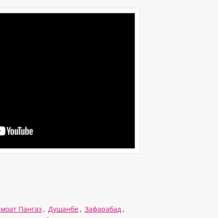
моат Пангаз
,
Душанбе
,
Зафарабад
,