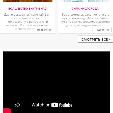
ВОЛШЕБСТВО ВНУТРИ НАС!
СИЛА КИСЛОРОДА!
Давно доказанный научный факт,
Вам знакомо выражение: мне это
что ароматы играют
нужно как воздух?Мы постоянно
колоссальную роль в жизни
куда-то бежим, спешим, стараемся
любого… И это касается всего
успеть, не задумываясь о ...
живого вокруг. ...
Подробнее
Подробнее
CМОТРЕТЬ ВСЕ »