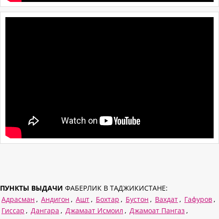
ПУНКТЫ ВЫДАЧИ
ФАБЕРЛИК В ТАДЖИКИСТАНЕ:
Адрасман
,
Андигон
,
Ашт
,
Бохтар
,
Бустон
,
Вахдат
,
Гафуров
,
Гиссар
,
Дангара
,
Джамаат Исмоил
,
Джамоат Пангаз
,