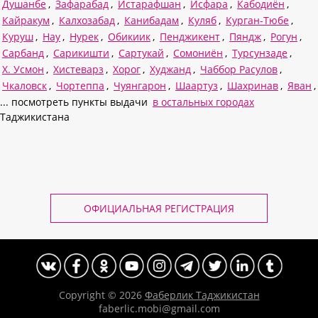
Душанбе
,
Зафарабад
,
Истарафшан
,
Исфара
,
Кабодиён
,
Кайракум
,
Калхозабад
,
Канибадам
,
Куляб
,
Курган-Тюбе
,
Куруш
,
Нау
,
Нурек
,
Обикиик
,
Пенджикент
,
Пяндж
,
Рогун
,
Сарбанд
,
Сарикишти
,
Сартукай
,
Сомониён
,
Турсунзаде
,
Х. Усмон
,
Хистеварз
,
Хорог
,
Худжанд
,
Чаббор Расулов
,
Чкаловск
,
Чортеппа
,
Чуянгарон
,
Шаартуз
,
Шахринав
,
Яван
,
... посмотреть пункты выдачи
в остальных городах
Таджикистана
ОФИЦИАЛЬНАЯ РЕГИСТРАЦИЯ
Copyright © 2026
Фаберлик Таджикистан
faberlic.mobi@gmail.com