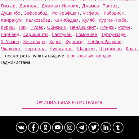
Гиссар
,
Дангара
,
Джамаат Исмоил
,
Джамоат Пангаз
,
Душанбе
,
Зафарабад
,
Истарафшан
,
Исфара
,
Кабодиён
,
Кайракум
,
Калхозабад
,
Канибадам
,
Куляб
,
Курган-Тюбе
,
Куруш
,
Нау
,
Нурек
,
Обикиик
,
Пенджикент
,
Пяндж
,
Рогун
,
Сарбанд
,
Сарикишти
,
Сартукай
,
Сомониён
,
Турсунзаде
,
Х. Усмон
,
Хистеварз
,
Хорог
,
Худжанд
,
Чаббор Расулов
,
Чкаловск
,
Чортеппа
,
Чуянгарон
,
Шаартуз
,
Шахринав
,
Яван
,
... посмотреть пункты выдачи
в остальных городах
Таджикистана
ОФИЦИАЛЬНАЯ РЕГИСТРАЦИЯ