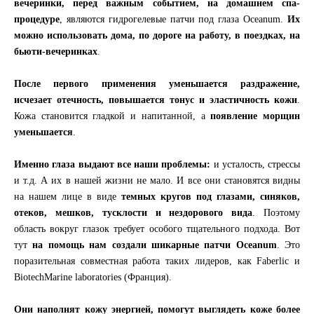
вечеринки, перед важным событием, на домашнем спа-
процедуре
, являются гидрогелевые патчи под глаза Oceanum.
Их
можно использовать дома, по дороге на работу, в поездках, на
бьюти-вечеринках
.
После первого применения уменьшается раздражение,
исчезает отечность, повышается тонус и эластичность кожи
.
Кожа становится гладкой и напитанной, а
появление морщин
уменьшается
.
Именно глаза выдают все наши проблемы:
и усталость, стрессы
и т.д. А их в нашей жизни не мало. И все они становятся видны
на нашем лице в виде
темных кругов под глазами, синяков,
отеков, мешков, тусклости и нездорового вида
. Поэтому
область вокруг глазок требует особого тщательного подхода. Вот
тут
на помощь нам создали шикарные патчи Oceanum
. Это
поразительная совместная работа таких лидеров, как Faberlic и
BiotechMarine laboratories (Франция).
Они наполнят кожу энергией, помогут выглядеть коже более