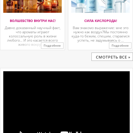
ВОЛШЕБСТВО ВНУТРИ НАС!
СИЛА КИСЛОРОДА!
Давно доказанный научный факт,
Вам знакомо выражение: мне это
что ароматы играют
нужно как воздух?Мы постоянно
колоссальную роль в жизни
куда-то бежим, спешим, стараемся
любого… И это касается всего
успеть, не задумываясь о ...
живого вокруг. ...
Подробнее
Подробнее
CМОТРЕТЬ ВСЕ »