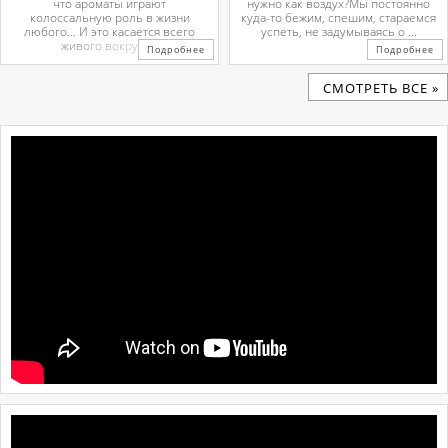
что ароматы играют
нужно как воздух?Мы постоянно
колоссальную роль в жизни
куда-то бежим, спешим, стараемся
любого… И это касается всего
успеть, не задумываясь о ...
живого вокруг. ...
Подробнее
Подробнее
CМОТРЕТЬ ВСЕ »