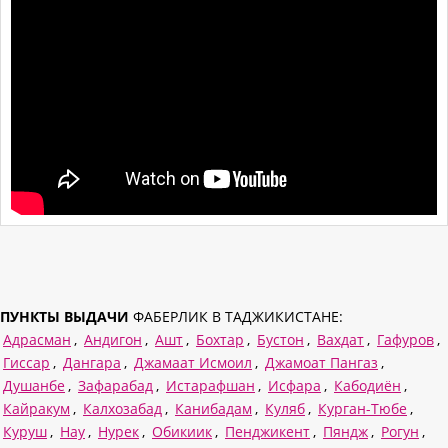
ПУНКТЫ ВЫДАЧИ
ФАБЕРЛИК В ТАДЖИКИСТАНЕ:
Адрасман
,
Андигон
,
Ашт
,
Бохтар
,
Бустон
,
Вахдат
,
Гафуров
,
Гиссар
,
Дангара
,
Джамаат Исмоил
,
Джамоат Пангаз
,
Душанбе
,
Зафарабад
,
Истарафшан
,
Исфара
,
Кабодиён
,
Кайракум
,
Калхозабад
,
Канибадам
,
Куляб
,
Курган-Тюбе
,
Куруш
,
Нау
,
Нурек
,
Обикиик
,
Пенджикент
,
Пяндж
,
Рогун
,