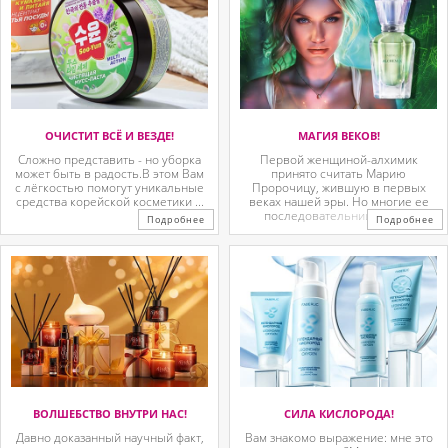
ОЧИСТИТ ВСЁ И ВЕЗДЕ!
МАГИЯ ВЕКОВ!
Сложно представить - но уборка
Первой женщиной-алхимик
может быть в радость.В этом Вам
принято считать Марию
с лёгкостью помогут уникальные
Пророчицу, жившую в первых
средства корейской косметики ...
веках нашей эры. Но многие ее
последовательницы так ...
Подробнее
Подробнее
ВОЛШЕБСТВО ВНУТРИ НАС!
СИЛА КИСЛОРОДА!
Давно доказанный научный факт,
Вам знакомо выражение: мне это