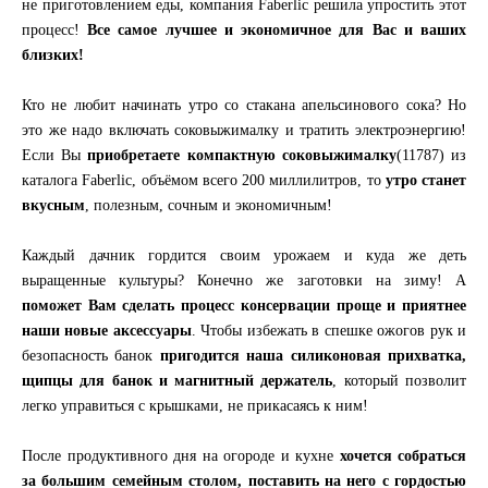
не приготовлением еды, компания Faberlic решила упростить этот
процесс!
Все самое лучшее и экономичное для Вас и ваших
близких!
Кто не любит начинать утро со стакана апельсинового сока? Но
это же надо включать соковыжималку и тратить электроэнергию!
Если Вы
приобретаете компактную соковыжималку
(11787) из
каталога Faberlic, объёмом всего 200 миллилитров, то
утро станет
вкусным
, полезным, сочным и экономичным!
Каждый дачник гордится своим урожаем и куда же деть
выращенные культуры? Конечно же заготовки на зиму! А
поможет Вам сделать процесс консервации проще и приятнее
наши новые аксессуары
. Чтобы избежать в спешке ожогов рук и
безопасность банок
пригодится наша силиконовая прихватка,
щипцы для банок и магнитный держатель
, который позволит
легко управиться с крышками, не прикасаясь к ним!
После продуктивного дня на огороде и кухне
хочется собраться
за большим семейным столом, поставить на него с гордостью