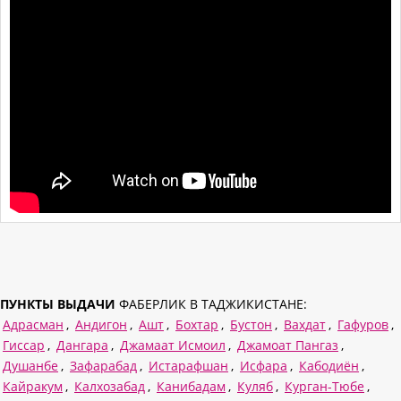
ПУНКТЫ ВЫДАЧИ
ФАБЕРЛИК В ТАДЖИКИСТАНЕ:
Адрасман
,
Андигон
,
Ашт
,
Бохтар
,
Бустон
,
Вахдат
,
Гафуров
,
Гиссар
,
Дангара
,
Джамаат Исмоил
,
Джамоат Пангаз
,
Душанбе
,
Зафарабад
,
Истарафшан
,
Исфара
,
Кабодиён
,
Кайракум
,
Калхозабад
,
Канибадам
,
Куляб
,
Курган-Тюбе
,