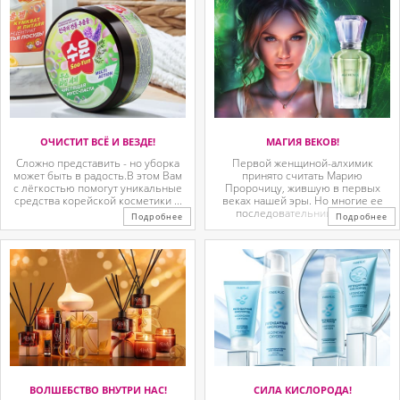
ОЧИСТИТ ВСЁ И ВЕЗДЕ!
МАГИЯ ВЕКОВ!
Сложно представить - но уборка
Первой женщиной-алхимик
может быть в радость.В этом Вам
принято считать Марию
с лёгкостью помогут уникальные
Пророчицу, жившую в первых
средства корейской косметики ...
веках нашей эры. Но многие ее
последовательницы так ...
Подробнее
Подробнее
ВОЛШЕБСТВО ВНУТРИ НАС!
СИЛА КИСЛОРОДА!