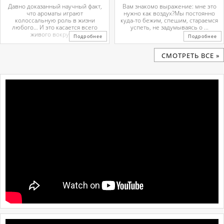
Давно доказанный научный факт,
Вам знакомо выражение: мне это
что ароматы играют
нужно как воздух?Мы постоянно
колоссальную роль в жизни
куда-то бежим, спешим, стараемся
любого… И это касается всего
успеть, не задумываясь о ...
живого вокруг. ...
Подробнее
Подробнее
CМОТРЕТЬ ВСЕ »