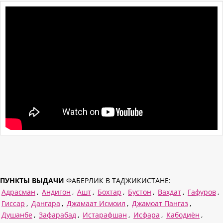
ПУНКТЫ ВЫДАЧИ
ФАБЕРЛИК В ТАДЖИКИСТАНЕ:
Адрасман
,
Андигон
,
Ашт
,
Бохтар
,
Бустон
,
Вахдат
,
Гафуров
,
Гиссар
,
Дангара
,
Джамаат Исмоил
,
Джамоат Пангаз
,
Душанбе
,
Зафарабад
,
Истарафшан
,
Исфара
,
Кабодиён
,