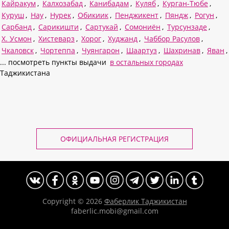
Кайракум
,
Калхозабад
,
Канибадам
,
Куляб
,
Курган-Тюбе
,
Куруш
,
Нау
,
Нурек
,
Обикиик
,
Пенджикент
,
Пяндж
,
Рогун
,
Сарбанд
,
Сарикишти
,
Сартукай
,
Сомониён
,
Турсунзаде
,
Х. Усмон
,
Хистеварз
,
Хорог
,
Худжанд
,
Чаббор Расулов
,
Чкаловск
,
Чортеппа
,
Чуянгарон
,
Шаартуз
,
Шахринав
,
Яван
,
... посмотреть пункты выдачи
в остальных городах
Таджикистана
ОФИЦИАЛЬНАЯ РЕГИСТРАЦИЯ
Copyright © 2026
Фаберлик Таджикистан
faberlic.mobi@gmail.com