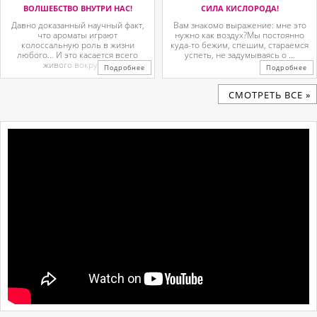
ВОЛШЕБСТВО ВНУТРИ НАС!
СИЛА КИСЛОРОДА!
Давно доказанный научный факт,
Вам знакомо выражение: мне это
что ароматы играют
нужно как воздух?Мы постоянно
колоссальную роль в жизни
куда-то бежим, спешим, стараемся
любого… И это касается всего
успеть, не задумываясь о ...
живого вокруг. ...
Подробнее
Подробнее
CМОТРЕТЬ ВСЕ »