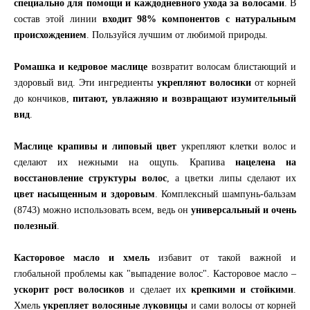
специально для помощи и каждодневного ухода за волосами
. В
состав этой линии
входит 98% компонентов с натуральным
происхождением
. Пользуйся лучшим от любимой природы.
Ромашка и кедровое маслице
возвратит волосам блистающий и
здоровый вид. Эти ингредиенты
укрепляют волосики
от корней
до кончиков,
питают, увлажняю и возвращают изумительный
вид
.
Маслице крапивы и липовый цвет
укрепляют клетки волос и
сделают их нежными на ощупь. Крапива
нацелена на
восстановление структуры волос
, а цветки липы сделают их
цвет насыщенным и здоровым
. Комплексный шампунь-бальзам
(8743) можно использовать всем, ведь он
универсальный и очень
полезный
.
Касторовое масло и хмель
избавит от такой важной и
глобальной проблемы как "выпадение волос". Касторовое масло –
ускорит рост волосиков
и сделает их
крепкими и стойкими
.
Хмель
укрепляет волосяные луковицы
и сами волосы от корней