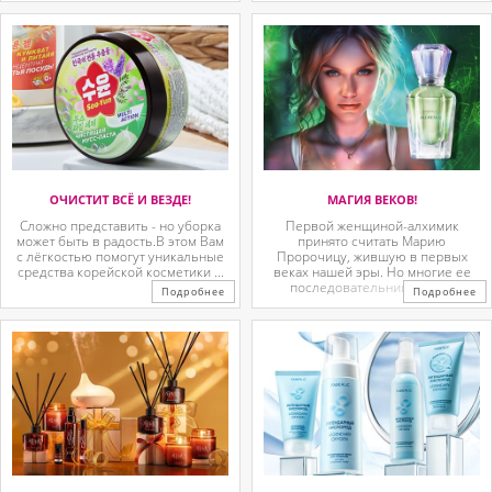
ОЧИСТИТ ВСЁ И ВЕЗДЕ!
МАГИЯ ВЕКОВ!
Сложно представить - но уборка
Первой женщиной-алхимик
может быть в радость.В этом Вам
принято считать Марию
с лёгкостью помогут уникальные
Пророчицу, жившую в первых
средства корейской косметики ...
веках нашей эры. Но многие ее
последовательницы так ...
Подробнее
Подробнее