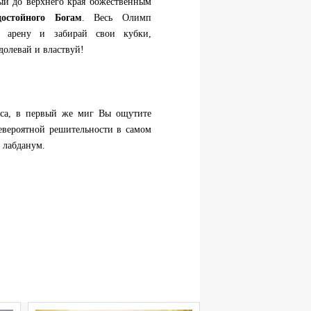
ый до верхнего края божественным
достойного Богам
. Весь Олимп
 арену и забирай свои кубки,
долевай и властвуй!
иса, в первый же миг Вы ощутите
евероятной решительности в самом
и лабданум.