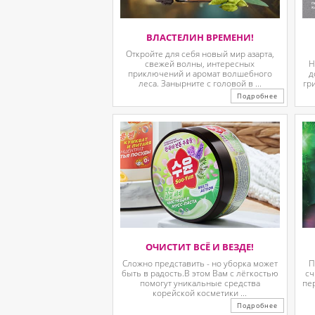
ВЛАСТЕЛИН ВРЕМЕНИ!
Откройте для себя новый мир азарта,
свежей волны, интересных
Н
приключений и аромат волшебного
д
леса. Занырните с головой в ...
гр
Подробнее
ОЧИСТИТ ВСЁ И ВЕЗДЕ!
Сложно представить - но уборка может
П
быть в радость.В этом Вам с лёгкостью
сч
помогут уникальные средства
пе
корейской косметики ...
Подробнее