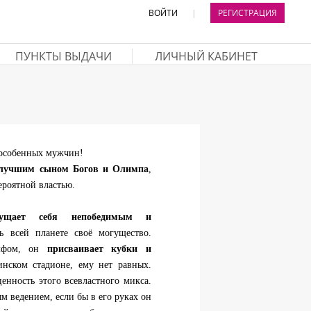
ВОЙТИ
|
РЕГИСТРАЦИЯ
ПУНКТЫ ВЫДАЧИ
ЛИЧНЫЙ КАБИНЕТ
 особенных мужчин!
илучшим сыном Богов и Олимпа
,
ероятной властью.
ущает себя непобедимым и
ь всей планете своё могущество.
умфом, он
присваивает кубки и
нском стадионе, ему нет равных.
енность этого всевластного микса.
ым ведением, если бы в его руках он