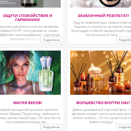
ОЩУТИ СПОКОЙСТВИЕ И
ЗАОБЛАЧНЫЙ РЕЗУЛЬТАТ!
ГАРМОНИЮ!
Ощути невероятные прикосновен
атуральная биологически активная
бархата и нежности на своём лице
обавка 5-HTP, получаемая из семян
Благодаря стойкой матирующей пу
иффонии симплицифолии – растения,
это реально.Устала ...
произрастающего в ...
Подробнее
Подроб
МАГИЯ ВЕКОВ!
ВОЛШЕБСТВО ВНУТРИ НАС!
ервой женщиной-алхимик принято
Давно доказанный научный факт, ч
итать Марию Пророчицу, жившую в
ароматы играют колоссальную рол
рвых веках нашей эры. Но многие ее
жизни любого… И это касается все
последовательницы так ...
живого вокруг. ...
Подробнее
Подроб