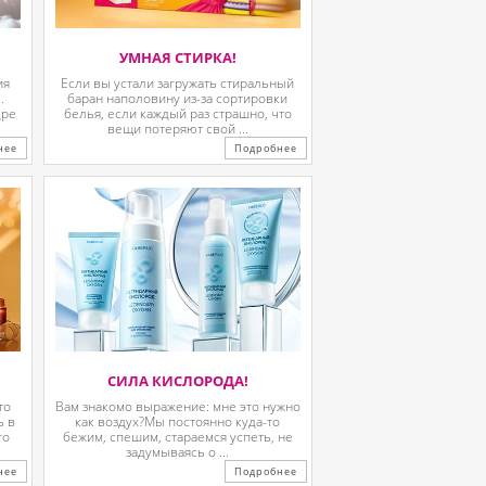
УМНАЯ СТИРКА!
ия
Если вы устали загружать стиральный
.
баран наполовину из-за сортировки
дре
белья, если каждый раз страшно, что
вещи потеряют свой ...
нее
Подробнее
СИЛА КИСЛОРОДА!
то
Вам знакомо выражение: мне это нужно
ь в
как воздух?Мы постоянно куда-то
го
бежим, спешим, стараемся успеть, не
задумываясь о ...
нее
Подробнее