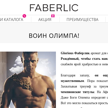
И КАТАЛОГА
АКЦИЯ
ПРЕИМУЩЕСТВА
ВОИН ОЛИМПА!
Glorious Фаберлик
аромат для
Рождённый, чтобы стать на
снабжён ярой храбростью и нев
Благодаря запаху,
он ощ
мужественным
. Пора показат
Захватывая триумф за три
чемпионские титулы
. На Афи
Даже Боги Олимпа определят ц
Всё это могло показаться прост