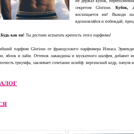
не держал кубок, переполненн
секретом Glorious.
Кубок, 
восхищается им! Выходи на
вдохновляйся и побеждай, прео
!
Будь как он!
Ты достоин испытать крепость этого парфюма!
ейший парфюм Glorious от французского парфюмера Илиаса Эрменд
он, яблок и лайм. Оттенок лавандины и мускатного шалфея, добавит н
 почесть триумфа, заключает сочетание шлейф: вергинский кедр, пачуля 
АЛОГ
СЯ