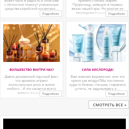
может быть в радость.В этом Вам
принято считать Марию
с лёгкостью помогут уникальные
Пророчицу, жившую в первых
средства корейской косметики ...
веках нашей эры. Но многие ее
последовательницы так ...
Подробнее
Подробнее
ВОЛШЕБСТВО ВНУТРИ НАС!
СИЛА КИСЛОРОДА!
Давно доказанный научный факт,
Вам знакомо выражение: мне это
что ароматы играют
нужно как воздух?Мы постоянно
колоссальную роль в жизни
куда-то бежим, спешим, стараемся
любого… И это касается всего
успеть, не задумываясь о ...
живого вокруг. ...
Подробнее
Подробнее
CМОТРЕТЬ ВСЕ »