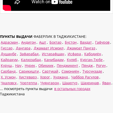
ПУНКТЫ ВЫДАЧИ
ФАБЕРЛИК В ТАДЖИКИСТАНЕ:
Адрасман
,
Андигон
,
Ашт
,
Бохтар
,
Бустон
,
Вахдат
,
Гафуров
,
Гиссар
,
Дангара
,
Джамаат Исмоил
,
Джамоат Пангаз
,
Душанбе
,
Зафарабад
,
Истарафшан
,
Исфара
,
Кабодиён
,
Кайракум
,
Калхозабад
,
Канибадам
,
Куляб
,
Курган-Тюбе
,
Куруш
,
Нау
,
Нурек
,
Обикиик
,
Пенджикент
,
Пяндж
,
Рогун
,
Сарбанд
,
Сарикишти
,
Сартукай
,
Сомониён
,
Турсунзаде
,
Х. Усмон
,
Хистеварз
,
Хорог
,
Худжанд
,
Чаббор Расулов
,
Чкаловск
,
Чортеппа
,
Чуянгарон
,
Шаартуз
,
Шахринав
,
Яван
,
... посмотреть пункты выдачи
в остальных городах
Таджикистана