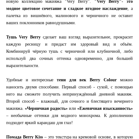
новую коллекцию макияжа "Very Berry".
"Very Berry"- это
модное цветовое сочетание и сладкое ягодное наслаждение
, а
палетка из вишнёвого, малинового и черничного не оставит
ваших поклонников равнодушными.
Тушь Very Berry
сделает ваш взгляд выразительнее, прокрасит
каждую ресницу и придаст им здоровый вид и объём.
Комбинируй чёрную тушь с черничной или клубничной, либо
используй два сочных оттенка одновременно, для большей
выразительности.
Удобные и интересные
тени для век Berry Colour
можно
наносить двумя способами. Первый способ - сухой, с помощью
него вы сможете получить непринуждённый дневной макияж.
Второй способ – влажный, для сочного и блестящего вечернего
макияжа.
«Черничная радость»
или
«Ежевичная изысканность»
– необычные оттенки для модного монохрома. К дополнению
подходит яркий карандаш для глаз!
Помада Berry Kiss
– это текстура на кремовой основе, в которую